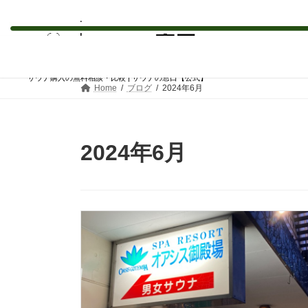
コ
ナ
ン
ビ
テ
ゲ
サウナ購入の無料相談・比較 | サウナの窓口【公式】
ン
ー
Home
ブログ
2024年6月
ツ
シ
へ
ョ
ス
ン
キ
に
2024年6月
ッ
移
プ
動