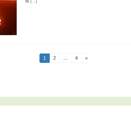
報 […]
固
1
固
2
…
固
4
»
定
定
定
ペ
ペ
ペ
ー
ー
ー
ジ
ジ
ジ