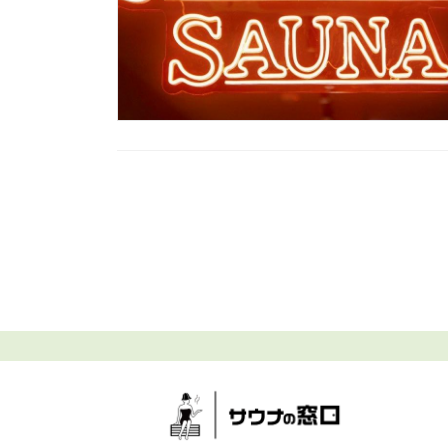
投
稿
の
ペ
ー
ジ
送