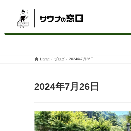
サウナ購入の無料相談・比較 | サウナの窓口【公式】
コ
ナ
ン
ビ
テ
ゲ
ン
ー
Home
ブログ
2024年7月26日
ツ
シ
へ
ョ
ス
ン
キ
に
2024年7月26日
ッ
移
プ
動