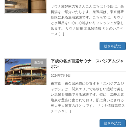
サウナ愛好家の皆さんこんにちは！今回は、巣
鴨湯をご紹介いたします。巣鴨湯は、東京都豊
島区にある温浴施設です。こちらでは、サウナ
と水風呂を中心に心地よいリフレッシュが楽し
めます。 サウナ情報 水風呂情報 ととのいスペ
ース […]
続きを読む
平成の名水百選サウナ スパジアムジャ
東京都
ポン
2024年7月9日
東京都・東久留米市に位置する「スパジアムジ
ャポン」は、関東エリアでも珍しい透明で美し
い温泉を堪能できる施設です。特に、炭酸水素
塩泉が豊富に含まれており、肌に良いとされる
三大美人泉質のひとつです。 サウナ情報高温ス
チーム＆ […]
続きを読む