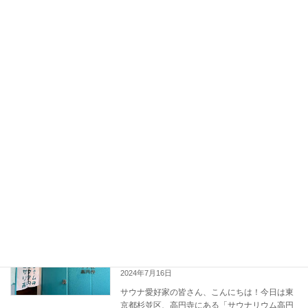
続きを読む
SGE露天風呂「カプセル&サウナ ロス
東京都
コ」
2024年7月17日
サウナ愛好家の皆さんこんにちは！今回は、東
京都北区にある「カプセル&サウナ ロスコ」を
ご紹介します。ここは、リラックスとリフレッ
シュができるサウナ体験が魅力の施設です。 サ
ウナ情報ロスコのサウナは、カラカラドライ
[…]
続きを読む
アートと癒しの融合「サウナリウム高円
東京都
寺」
2024年7月16日
サウナ愛好家の皆さん、こんにちは！今日は東
京都杉並区、高円寺にある「サウナリウム高円