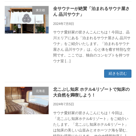
全サウナーが絶賛「泊まれるサウナ屋さ
東京都
ん 品川サウナ」
2024年7月8日
サウナ愛好家の皆さんこんにちは！今回は、品
川エリアにある「泊まれるサウナ屋さん 品川サ
ウナ」をご紹介いたします。「泊まれるサウナ
屋さん 品川サウナ」は、心と体を癒す特別な空
間です。ここでは、独自のコンセプトを持つサ
ウナ室 […]
続きを読む
北こぶし知床 ホテル&リゾートで知床の
北海道
大自然を満喫しよう！
2024年7月5日
サウナ愛好家の皆さんこんにちは！今回は、
「北こぶし知床ホテル&リゾート」をご紹介い
たします。「北こぶし知床ホテル&リゾート」
は知床の美しい山並みとオホーツク海を望む、
特別な場所になります。 サウナ情報知床 […]