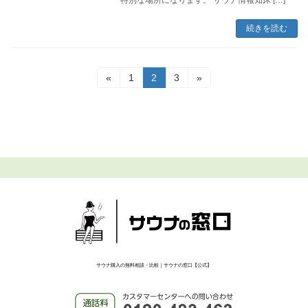
続きを読む
投
固
固
固
«
1
2
3
»
定
定
定
稿
ペ
ペ
ペ
ー
ー
ー
の
ジ
ジ
ジ
ペ
ー
ジ
送
り
サウナ購入の無料相談・比較｜サウナの窓口【公式】