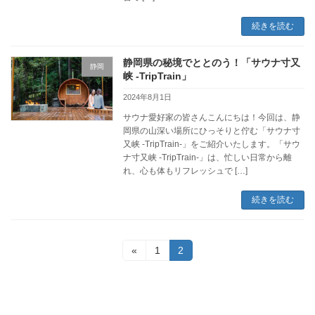
続きを読む
静岡県の秘境でととのう！「サウナ寸又
静岡
峡 -TripTrain」
2024年8月1日
サウナ愛好家の皆さんこんにちは！今回は、静
岡県の山深い場所にひっそりと佇む「サウナ寸
又峡 -TripTrain-」をご紹介いたします。「サウ
ナ寸又峡 -TripTrain-」は、忙しい日常から離
れ、心も体もリフレッシュで […]
続きを読む
投
固
固
«
1
2
定
定
稿
ペ
ペ
ー
ー
の
ジ
ジ