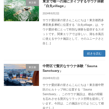
東京で唯一の湖にダイブするサウナ体験
東京都
「白丸village」
2024年8月2日
サウナ愛好家の皆さんこんにちは！東京都西多
摩郡奥多摩町に位置する「白丸village」は、サ
ウナ愛好者にとって特別な体験を提供するスポ
ットです。関東エリアでは珍しい、湖を水風呂
に使えるサウナ施設として、そのユニークさと
自 […]
続きを読む
中野区で贅沢なサウナ体験「Sauna
東京都
Sanctuary」
2024年8月1日
サウナ愛好家の皆さんこんにちは！東京都中野
区のヒルトップWに位置する「Sauna
Sanctuary」。このサウナ施設は、都会の喧騒
を忘れさせる贅沢なリラックス空間を提供して
います。今回は、この施設がどのようにして都
会で […]