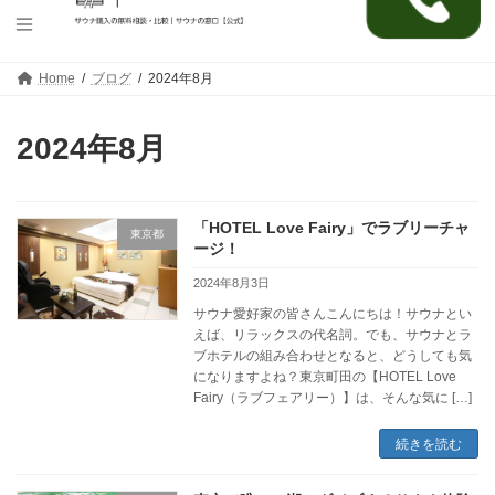
コ
ナ
Home
ブログ
2024年8月
ン
ビ
テ
ゲ
ン
ー
2024年8月
ツ
シ
へ
ョ
ス
ン
キ
に
「HOTEL Love Fairy」でラブリーチャ
ッ
移
東京都
プ
動
ージ！
2024年8月3日
サウナ愛好家の皆さんこんにちは！サウナとい
えば、リラックスの代名詞。でも、サウナとラ
ブホテルの組み合わせとなると、どうしても気
になりますよね？東京町田の【HOTEL Love
Fairy（ラブフェアリー）】は、そんな気に […]
続きを読む