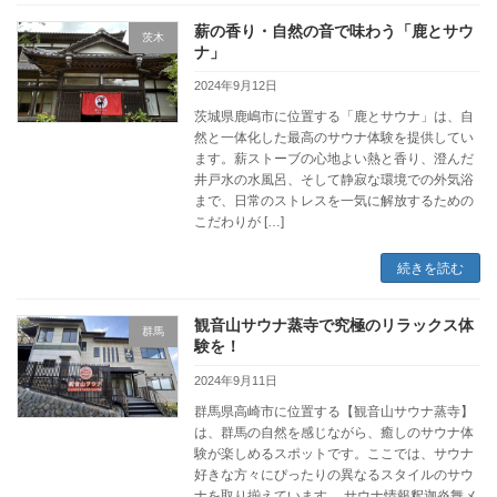
薪の香り・自然の音で味わう「鹿とサウ
茨木
ナ」
2024年9月12日
茨城県鹿嶋市に位置する「鹿とサウナ」は、自
然と一体化した最高のサウナ体験を提供してい
ます。薪ストーブの心地よい熱と香り、澄んだ
井戸水の水風呂、そして静寂な環境での外気浴
まで、日常のストレスを一気に解放するための
こだわりが […]
続きを読む
観音山サウナ蒸寺で究極のリラックス体
群馬
験を！
2024年9月11日
群馬県高崎市に位置する【観音山サウナ蒸寺】
は、群馬の自然を感じながら、癒しのサウナ体
験が楽しめるスポットです。ここでは、サウナ
好きな方々にぴったりの異なるスタイルのサウ
ナを取り揃えています。 サウナ情報釈迦炎舞メ