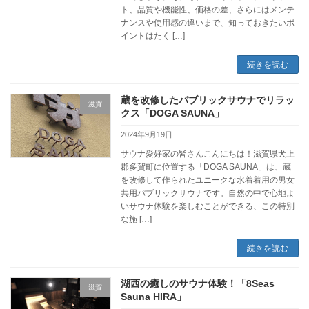
ト、品質や機能性、価格の差、さらにはメンテ
ナンスや使用感の違いまで、知っておきたいポ
イントはたく […]
続きを読む
蔵を改修したパブリックサウナでリラッ
滋賀
クス「DOGA SAUNA」
2024年9月19日
サウナ愛好家の皆さんこんにちは！滋賀県犬上
郡多賀町に位置する「DOGA SAUNA」は、蔵
を改修して作られたユニークな水着着用の男女
共用パブリックサウナです。自然の中で心地よ
いサウナ体験を楽しむことができる、この特別
な施 […]
続きを読む
湖西の癒しのサウナ体験！「8Seas
滋賀
Sauna HIRA」