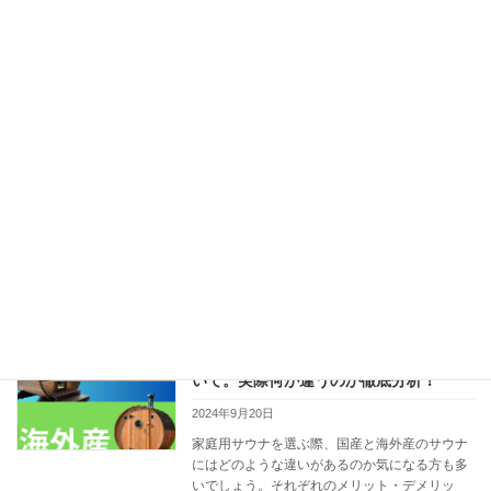
続きを読む
サウナ蓑蒸でDIYサウナ体験
茨城
2024年9月20日
サウナ愛好家の皆さんこんにちは！今回は茨城
県笠間市にある「サウナ蓑蒸」に行ってきまし
た。このサウナの魅力をたっぷりお伝えしま
す。 サウナ情報 サウナ室に入ると、中央下段
にはレンガに覆われたサウナストーブがドーン
と鎮座。2 […]
続きを読む
家庭用の国産サウナ海外産のサウナにつ
サウナ設置に関して
いて。実際何が違うのか徹底分析！
2024年9月20日
家庭用サウナを選ぶ際、国産と海外産のサウナ
にはどのような違いがあるのか気になる方も多
いでしょう。それぞれのメリット・デメリッ