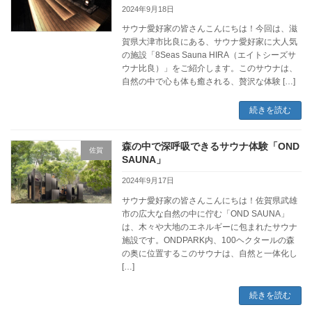
2024年9月18日
サウナ愛好家の皆さんこんにちは！今回は、滋
賀県大津市比良にある、サウナ愛好家に大人気
の施設「8Seas Sauna HIRA（エイトシーズサ
ウナ比良）」をご紹介します。このサウナは、
自然の中で心も体も癒される、贅沢な体験 […]
続きを読む
森の中で深呼吸できるサウナ体験「OND
佐賀
SAUNA」
2024年9月17日
サウナ愛好家の皆さんこんにちは！佐賀県武雄
市の広大な自然の中に佇む「OND SAUNA」
は、木々や大地のエネルギーに包まれたサウナ
施設です。ONDPARK内、100ヘクタールの森
の奥に位置するこのサウナは、自然と一体化し
[…]
続きを読む