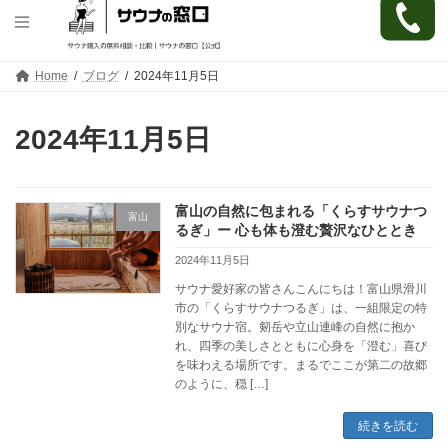
コ
ナ
Home
ブログ
2024年11月5日
ン
ビ
テ
ゲ
ン
ー
2024年11月5日
ツ
シ
へ
ョ
ス
ン
キ
に
富山の自然に包まれる「くらすサウナつ
ッ
移
富山
プ
動
るぎ」ー 心も体も澄む贅沢なひととき
2024年11月5日
サウナ愛好家の皆さんこんにちは！富山県滑川
市の「くらすサウナつるぎ」は、一組限定の特
別なサウナ宿。剱岳や立山連峰の自然に抱か
れ、四季の美しさとともに心身を「澄む」喜び
を味わえる場所です。まるでここが第二の故郷
のように、穏 […]
続きを読む