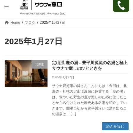
コ
ナ
Home
ブログ
2025年1月27日
ン
ビ
テ
ゲ
ン
ー
2025年1月27日
ツ
シ
へ
ョ
ス
ン
キ
に
定山渓 鹿の湯 - 豊平川源流の名湯と極上
ッ
移
北海道
プ
動
サウナで癒しのひとときを
2025年1月27日
サウナ愛好家の皆さんこんにちは！今回は、北
海道・札幌の定山渓温泉に位置する「鹿の湯」
は、傷ついた野生の鹿が癒しのために使ったこ
とから名付けられた歴史ある名湯を紹介してい
きます。開湯当初から豊平川沿いに湧き出るこ
の温泉は、 […]
続きを読む