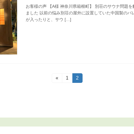
お客様の声 【A様 神奈川県箱根町】 別荘のサウナ問題
ました 以前の悩み別荘の屋外に設置していた中国製のバ
が入ったりと、サウ […]
«
固
1
固
2
定
定
ペ
ペ
ー
ー
ジ
ジ