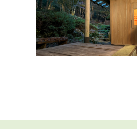
投
稿
の
ペ
ー