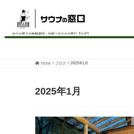
サウナ購入の無料相談・比較 | サウナの窓口【公式】
コ
ナ
ン
ビ
テ
ゲ
ン
ー
Home
ブログ
2025年1月
ツ
シ
へ
ョ
ス
ン
キ
に
2025年1月
ッ
移
プ
動