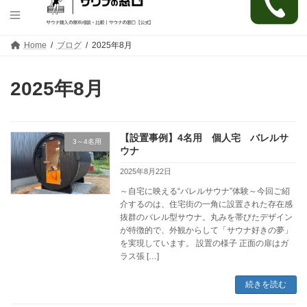
コ
ナ
Home
ブログ
2025年8月
ン
ビ
テ
ゲ
ン
ー
2025年8月
ツ
シ
へ
ョ
ス
ン
キ
に
【設置事例】4名用 個人宅 バレルサ
ッ
移
3～4名用
プ
動
ウナ
2025年8月22日
～自宅に映える“バレルサウナ”体験～今回ご紹
介するのは、住宅街の一角に設置された存在感
抜群のバレル型サウナ。丸みを帯びたデザイン
が特徴的で、外観からして「サウナ好きの夢」
を実現しています。 設置の様子 正面の扉はガ
ラス張 […]
続きを読む