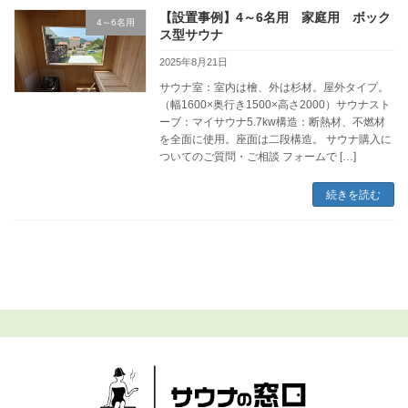
【設置事例】4～6名用 家庭用 ボック
4～6名用
ス型サウナ
2025年8月21日
サウナ室：室内は檜、外は杉材。屋外タイプ。
（幅1600×奥行き1500×高さ2000）サウナスト
ーブ：マイサウナ5.7kw構造：断熱材、不燃材
を全面に使用。座面は二段構造。 サウナ購入に
ついてのご質問・ご相談 フォームで […]
続きを読む