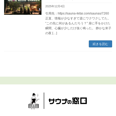
2025年12月4日
引用先：https://sauna-ikitai.com/saunas/7260
正直、情報が少なすぎて逆にワクワクしてた。
“この先に何があるんだろう？” 扉に手をかけた
瞬間、心臓が少しだけ強く鳴った。 静かな米子
の夜 […]
続きを読む