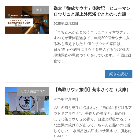
鎌倉「御成サウナ」体験記｜ヒューマン
神奈川
ロウリュと屋上外気浴でととのった話
2025年12月23日
「まちと人がととのうコミュニティサウナ」。
すべてが新体験過ぎて、年間300回サウナに入
る私も震えました！ 僕らサウナの窓口は、
日々“自宅や施設にサウナを導入する”お客様の
現地調査や導線づくりをしています。 今回は鎌
倉で […]
続きを読む
【鳥取サウナ旅④】菊水さうな（兵庫）
サウナ施設ブログ
2025年12月18日
六甲の風と芝生に包まれた、“自由にほどけるア
ウトドアサウナ”。 手作りの温度と、薪の熱、
ほうじ茶ロウリュの香り。自然と呼吸するよう
な空気の抜け方があって、ちゃんと熱いのに苦
しくない。 水風呂は六甲山の伏流水で、肌あた
りが […]