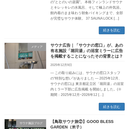
の“ととのいの楽園”。 本格フィンランドサウナ
とキレッキレの水風呂、そして極上の外気浴。
館内着のまま味わう朝食バイキングまで、全部
が完璧なサウナ体験。 37 SAUNA LOCK […]
続きを読む
サウナ広告｜「サウナの窓口」が、あの
メディア
有名施設「堀田湯」の浴室ミラーに広告
を掲載することになったその背景とは？
2025年12月9日
— この取り組みには、サウナの窓口スタッフ
の“特別な想い”がありました — 2025年12月、
サウナの窓口は 東京都足立区「堀田湯」の浴室
内ミラー下部に広告掲載 を開始しました。(※
期間：2025年12月~2026年12 […]
続きを読む
【鳥取サウナ旅②】GOOD BLESS
サウナ施設ブログ
GARDEN（米子）