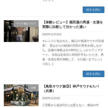
続きを読む
【体験レビュー】堀田湯の男湯・女湯を
サウナ施設ブログ
実際に比較して分かった違い
2025年12月15日
オレンジに包まれた、都心の“銭湯サウナの完成
形”。 昔ながらの銭湯の空気や景色を残しなが
ら、設備や体験は今の時代にしっかりアップデ
ート。 今回は定休日に特別許可をいただき、男
湯・女湯を両方体験して、その違いまでじっく
り比 […]
続きを読む
【鳥取サウナ旅③】神戸サウナ&スパ
京都
（兵庫）
2025年12月9日
三宮駅から徒歩5分とは思えない、都会の中