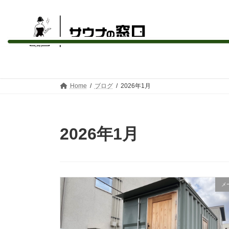
コ
ナ
サウナ購入の無料相談・比較 | サウナの窓口【公式】
ン
ビ
テ
ゲ
ン
ー
Home
ブログ
2026年1月
ツ
シ
へ
ョ
ス
ン
キ
に
2026年1月
ッ
移
プ
動
メ