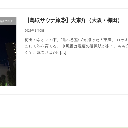
【鳥取サウナ旅⑤】大東洋（大阪・梅田）
施設ブログ
2026年1月9日
梅田のネオンの下、“選べる整い”が揃った大東洋。 ロ
ュして熱を育てる。 水風呂は温度の選択肢が多く、冷冷
くて、気づけば7セ […]