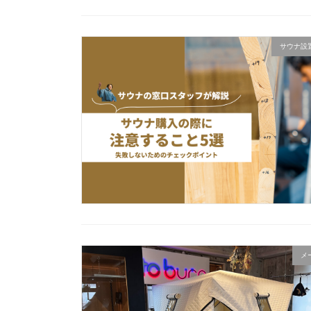
サウナ設
メ