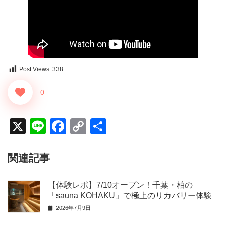
Post Views:
338
0
X
Li
F
C
共
n
a
o
有
e
c
p
関連記事
e
y
【体験レポ】7/10オープン！千葉・柏の
b
Li
「sauna KOHAKU」で極上のリカバリー体験
o
n
2026年7月9日
o
k