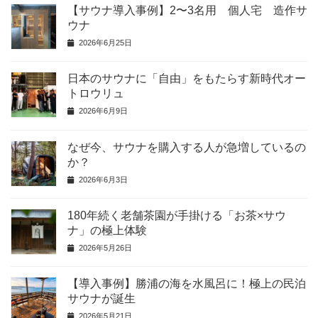
【サウナ導入事例】2〜3名用 個人宅 造作サ
k
ウナ
2026年6月25日
日本のサウナに「自由」をもたらす新時代オー
トロウリュ
2026年6月9日
なぜ今、サウナを購入する人が急増しているの
か？
2026年6月3日
180年続く老舗茶園が手掛ける「お茶×サウ
ナ」の極上体験
2026年5月26日
【導入事例】勝浦の海を水風呂に！極上の民泊
サウナが誕生
2026年5月21日