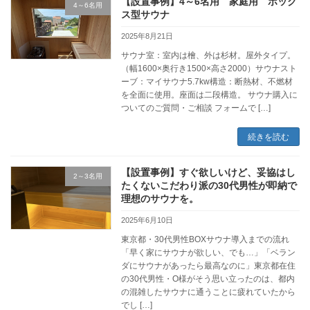
【設置事例】4～6名用 家庭用 ボック
4～6名用
ス型サウナ
2025年8月21日
サウナ室：室内は檜、外は杉材。屋外タイプ。
（幅1600×奥行き1500×高さ2000）サウナスト
ーブ：マイサウナ5.7kw構造：断熱材、不燃材
を全面に使用。座面は二段構造。 サウナ購入に
ついてのご質問・ご相談 フォームで […]
続きを読む
【設置事例】すぐ欲しいけど、妥協はし
2～3名用
たくないこだわり派の30代男性が即納で
理想のサウナを。
2025年6月10日
東京都・30代男性BOXサウナ導入までの流れ
「早く家にサウナが欲しい、でも…」「ベラン
ダにサウナがあったら最高なのに」東京都在住
の30代男性・O様がそう思い立ったのは、都内
の混雑したサウナに通うことに疲れていたから
でし […]