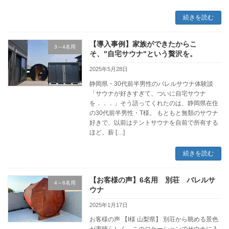
続きを読む
【導入事例】家族ができたからこ
3～4名用
そ、"自宅サウナ"という贅沢を。
2025年5月28日
静岡県・30代前半男性のバレルサウナ体験談
「サウナが好きすぎて、ついに自宅サウナ
を．．．」そう語ってくれたのは、静岡県在住
の30代前半男性・T様。 もともと無類のサウナ
好きで、以前はテントサウナを自前で所有する
ほど。薪 […]
続きを読む
【お客様の声】6名用 別荘 バレルサ
4～6名用
ウナ
2025年1月17日
お客様の声 【I様 山梨県】 別荘から眺める景色