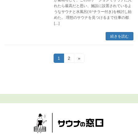
が素晴らしく、このロケーションでサウナに入
れたら最高だと思い、施設に設置されているよ
うなサウナと水風呂(※¹チラー付き)を検討し始
めた。 理想のサウナを見つけるまで仕事の都
[…]
続きを読む
投
固
固
1
2
»
定
定
稿
ペ
ペ
ー
ー
の
ジ
ジ
ペ
ー
ジ
送
り