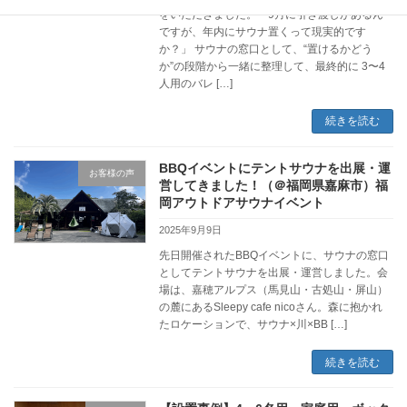
をいただきました。「9月に引き渡しがあるん
ですが、年内にサウナ置くって現実的です
か？」 サウナの窓口として、“置けるかどう
か”の段階から一緒に整理して、最終的に 3〜4
人用のバレ […]
続きを読む
BBQイベントにテントサウナを出展・運
お客様の声
営してきました！（＠福岡県嘉麻市）福
岡アウトドアサウナイベント
2025年9月9日
先日開催されたBBQイベントに、サウナの窓口
としてテントサウナを出展・運営しました。会
場は、嘉穂アルプス（馬見山・古処山・屏山）
の麓にあるSleepy cafe nicoさん。森に抱かれ
たロケーションで、サウナ×川×BB […]
続きを読む