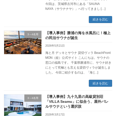
今回は、茨城県古河市にある「SAUNA
NAYA（サウナナヤ）」へ行ってきまし […]
続きを読む
【導入事例】勝浦の海を水風呂に！極上
3～4名用
の民泊サウナが誕生
2026年5月21日
海と月 デッキとサウナ 貸切ヴィラ BeachFront
MON（紋）公式サイト こんにちは。サウナの
窓口の福島です。 千葉県勝浦市に、サウナ好き
にとって究極とも言える貸切ヴィラが誕生しま
した。 今回ご紹介するのは、「海 […]
続きを読む
【導入事例】九十九里の高級貸別荘
3～4名用
「VILLA Seamu」に似合う、屋外バレ
ルサウナという選択肢
2026年3月17日