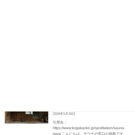
多 […]
続きを読む
なぜ今、サウナを購入する人が急増して
1名用
いるのか？
2026年6月3日
引用先：https://www.karuizawa.co.jp/shop-
guide_a/shopping/saunature.php こんにちは。
サウナの窓口の福島です。 「いつでも好きな時
に、自分だけのサウナに入る」 […]
続きを読む
180年続く老舗茶園が手掛ける「お茶×サ
サウナ施設ブログ
ウナ」の極上体験
2026年5月26日
引用先：
https://www.kogakanko.jp/spot/taiken/sauna-
naya こんにちは。サウナの窓口の福島です。