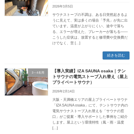
2026年3月5日
サウナストーブの不調は、ある日突然起きるよ
うに見えて、実は多くの場合「予兆」が先に出
ています。温度が上がりにくい、途中で落ち
る、エラーが増えた、ブレーカーが落ちる——
こうした症状は、放置すると修理費や交換費だ
けでなく、営 […]
続きを読む
【導入実績】IZA SAUNA osaka｜テン
3～4名用
トサウナの電気ストーブ入れ替え（屋上
プライベートサウナ）
2026年2月14日
大阪・天満橋エリアの屋上プライベートサウナ
「IZA SAUNA osaka」にて、テントサウナ内の
電気サウナストーブ入れ替えを「サウナの窓
口」がご提案・導入サポートした事例をご紹介
します。屋上という環境特性（風・雨・温度
[…]