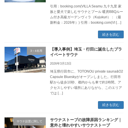
引用：booking.com(VILLA Seamu 九十九里 家
族と愛犬で楽しむサウナとプール 暖房BBQルー
ム付き高級ガーデンヴィラ（Kujukuri）：（最
新料金：2026年）) 引用：booking.com(VI […]
続きを読む
【導入事例】埼玉・行田に誕生したプラ
3～4名用
イベートサウナ
2026年3月13日
埼玉県行田市に、TOTONOU private sauna&O2
Capsule Blueskyがオープンしました。行田市
駅から徒歩10秒、都内からも車で約1時間。ア
クセスしやすい場所にありながら、このエリア
では […]
続きを読む
サウナストーブの故障原因ランキング｜
サウナ設置に関して
意外と壊れやすいサウナストーブ