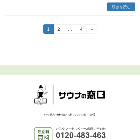
続きを読む
投
固
固
固
1
2
…
4
»
定
定
定
稿
ペ
ペ
ペ
ー
ー
ー
の
ジ
ジ
ジ
ペ
ー
ジ
送
り
サウナ購入の無料相談・比較｜サウナの窓口【公式】