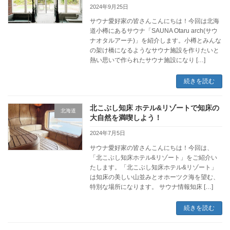
2024年9月25日
サウナ愛好家の皆さんこんにちは！今回は北海
道小樽にあるサウナ「SAUNA Otaru arch(サウ
ナオタルアーチ)」を紹介します。小樽とみんな
の架け橋になるようなサウナ施設を作りたいと
熱い思いで作られたサウナ施設になり […]
続きを読む
北こぶし知床 ホテル&リゾートで知床の
北海道
大自然を満喫しよう！
2024年7月5日
サウナ愛好家の皆さんこんにちは！今回は、
「北こぶし知床ホテル&リゾート」をご紹介い
たします。「北こぶし知床ホテル&リゾート」
は知床の美しい山並みとオホーツク海を望む、
特別な場所になります。 サウナ情報知床 […]
続きを読む