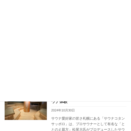
続きを読む
小樽の新しいサウナ施設「SAUNA
北海道
Otaru arch」に行ってみよう！
2024年11月8日
サウナ愛好家の皆さんこんにちは！2024年9月
16日にオープンしたばかりの「SAUNA Otaru
arch」。小樽の魅力を存分に感じられるこのサ
ウナ施設は、歴史ある倉庫街や小樽運河の風情
をテーマにした特別な空間です。サ […]
続きを読む
サウナコタンサッポロで楽しむ北欧のサ
北海道
ウナ体験
2024年10月30日
サウナ愛好家の皆さ札幌にある「サウナコタン
サッポロ」は、プロサウナーとして有名な「と
とのえ親方」松尾大氏がプロデュースしたサウ