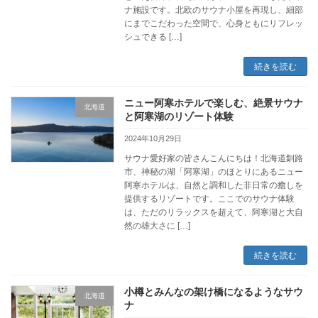
ナ施設です。北欧のサウナ小屋を再現し、細部
にまでこだわった空間で、心身ともにリフレッ
シュできる […]
続きを読む
ニュー阿寒ホテルで楽しむ、絶景サウナ
北海道
と阿寒湖のリゾート体験
2024年10月29日
サウナ愛好家の皆さんこんにちは！北海道釧路
市、神秘の湖「阿寒湖」のほとりにあるニュー
阿寒ホテルは、自然と調和した非日常の癒しを
提供するリゾートです。ここでのサウナ体験
は、ただのリラックスを超えて、阿寒湖と大自
然の雄大さに […]
続きを読む
小樽とみんなの架け橋になるようなサウ
北海道
ナ