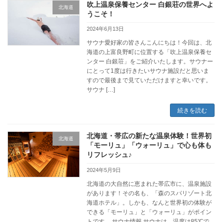
吹上温泉保養センター 白銀荘の世界へよ
北海道
うこそ！
2024年6月13日
サウナ愛好家の皆さんこんにちは！今回は、北
海道の上富良野町に位置する「吹上温泉保養セ
ンター 白銀荘」をご紹介いたします。サウナー
にとって1度は行きたいサウナ施設だと思いま
すので最後まで見ていただけますと幸いです。
サウナ […]
続きを読む
北海道・帯広の新たな温泉体験！世界初
北海道
「モーリュ」「ウォーリュ」で心も体も
リフレッシュ♪
2024年5月9日
北海道の大自然に恵まれた帯広市に、温泉施設
があります！その名も、「森のスパリゾート北
海道ホテル」。しかも、なんと世界初の体験が
できる「モーリュ」と「ウォーリュ」がポイン
トです。 サウナ情報 サウナは、温度は85℃で