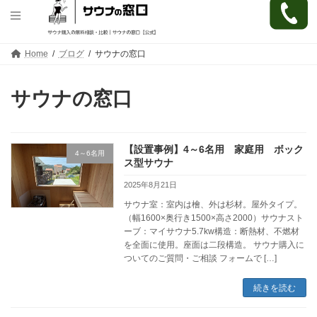
コ
ナ
Home
ブログ
サウナの窓口
ン
ビ
テ
ゲ
ン
ー
サウナの窓口
ツ
シ
へ
ョ
ス
ン
キ
に
【設置事例】4～6名用 家庭用 ボック
ッ
移
4～6名用
プ
動
ス型サウナ
2025年8月21日
サウナ室：室内は檜、外は杉材。屋外タイプ。
（幅1600×奥行き1500×高さ2000）サウナスト
ーブ：マイサウナ5.7kw構造：断熱材、不燃材
を全面に使用。座面は二段構造。 サウナ購入に
ついてのご質問・ご相談 フォームで […]
続きを読む