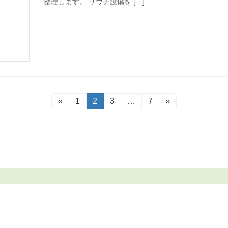
整理します。 サウナ設備を […]
«
固
1
固
2
固
3
…
固
7
»
定
定
定
定
ペ
ペ
ペ
ペ
ー
ー
ー
ー
ジ
ジ
ジ
ジ