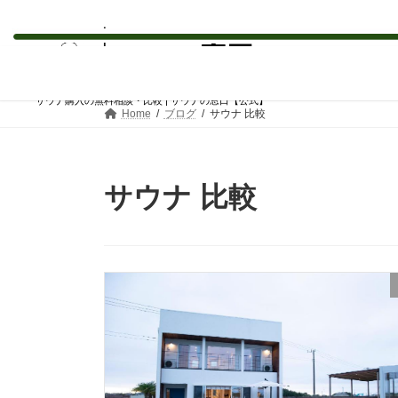
コ
ナ
ン
ビ
テ
ゲ
サウナ購入の無料相談・比較 | サウナの窓口【公式】
ン
ー
Home
ブログ
サウナ 比較
ツ
シ
へ
ョ
ス
ン
キ
に
サウナ 比較
ッ
移
プ
動