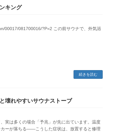
ンキング
tcl/column/00017/081700016/?P=2 この前サウナで、外気浴
続きを読む
と壊れやすいサウナストーブ
て、実は多くの場合「予兆」が先に出ています。温度
ーカーが落ちる——こうした症状は、放置すると修理