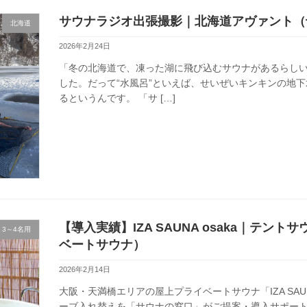
サウナラジオ出張撮影｜北海道アヴァント（
北海道
2026年2月24日
「冬の北海道で、凍った湖に飛び込むサウナがあるらし
した。だって“水風呂”といえば、せいぜいキンキンの地
るというんです。 「サ […]
【導入実績】IZA SAUNA osaka｜テ
3～4名用
ベートサウナ）
2026年2月14日
大阪・天満橋エリアの屋上プライベートサウナ「IZA SAU
ーブ入れ替えを「サウナの窓口」がご提案・導入サポー