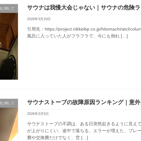
サウナは我慢大会じゃない｜サウナの危険ラ
浴に関して
2026年3月10日
引用先：https://project.nikkeibp.co.jp/hitomachi/a
風呂に入っていた人がフラフラで、今にも倒れ […]
サウナストーブの故障原因ランキング｜意外
置に関して
2026年3月5日
サウナストーブの不調は、ある日突然起きるように見え
が上がりにくい、途中で落ちる、エラーが増えた、ブレ
費や交換費だけでなく、営 […]