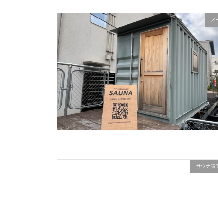
メ
サウナ設