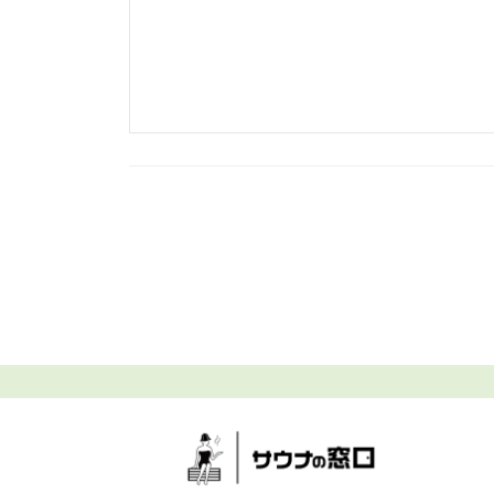
投
稿
の
ペ
ー
ジ
送