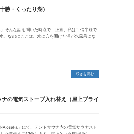
十勝・くったり湖）
い」そんな話を聞いた時点で、正直、私は半信半疑で
下水。なのにここは、氷に穴を開けた湖が水風呂にな
続きを読む
ントサウナの電気ストーブ入れ替え（屋上プライ
NA osaka」にて、テントサウナ内の電気サウナスト
トした事例をご紹介します。屋上という環境特性