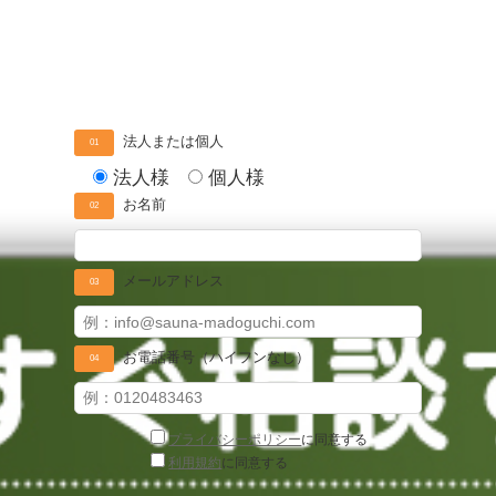
法人または個人
01
法人様
個人様
お名前
02
メールアドレス
03
お電話番号（ハイフンなし）
04
プライバシーポリシー
に同意する
利用規約
に同意する