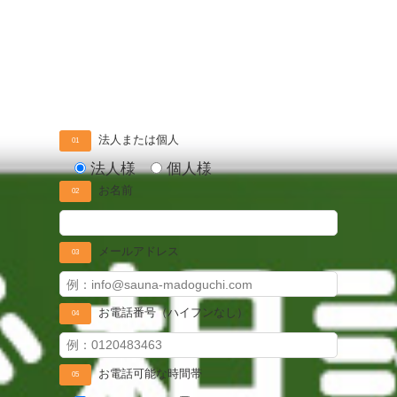
法人または個人
01
法人様
個人様
お名前
02
メールアドレス
03
お電話番号（ハイフンなし）
04
お電話可能な時間帯
05