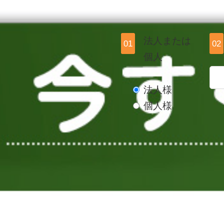
法人または
01
02
個人
法人様
個人様