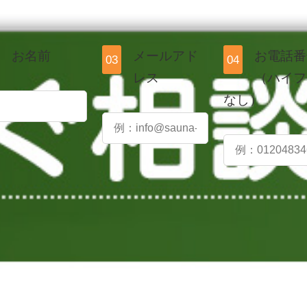
お名前
メールアド
お電話番
03
04
レス
（ハイフ
なし）