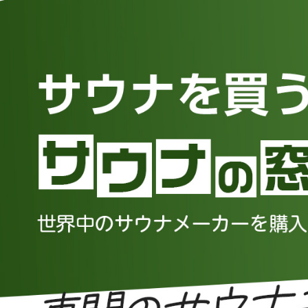
コ
ナ
ン
ビ
テ
ゲ
ン
ー
ツ
シ
へ
ョ
ス
ン
キ
に
ッ
移
プ
動