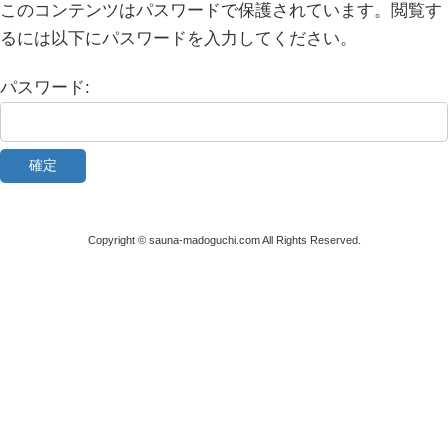
コ
ナ
このコンテンツはパスワードで保護されています。閲覧す
ン
ビ
るには以下にパスワードを入力してください。
テ
ゲ
ン
ー
パスワード:
ツ
シ
へ
ョ
ス
ン
キ
に
ッ
移
プ
動
Copyright © sauna-madoguchi.com All Rights Reserved.