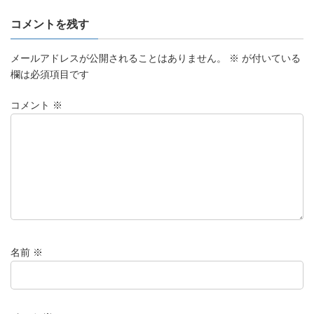
e
y
コメントを残す
b
Li
o
n
メールアドレスが公開されることはありません。
※
が付いている
o
k
欄は必須項目です
k
コメント
※
名前
※