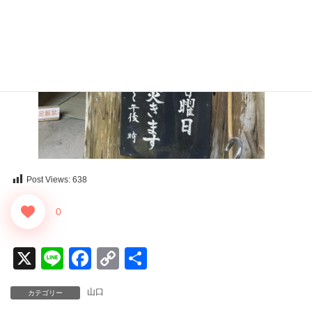
Post Views:
638
0
X
Li
F
C
共
n
a
o
有
山口
カテゴリー
e
c
p