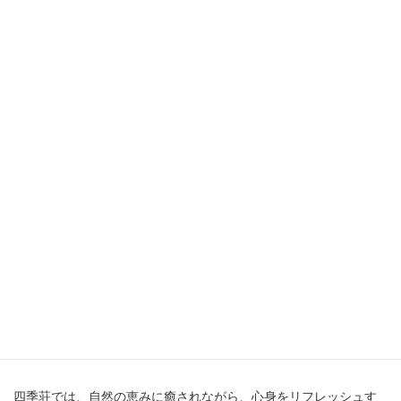
四季荘の温泉は、大自然と神話が息づく出雲の地に湧く「湯の川
温泉」を使用しています。古事記「八上姫伝説」が綴られた、太
古の時代から残る“日本三美人の湯”として知られ、高いクレンジン
グ効果や保湿効果が期待でき、しっとりとした美肌に近づくと評
判です。
四季荘では、自然の恵みに癒されながら、心身をリフレッシュす