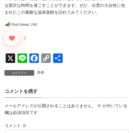
る贅沢な時間を過ごすことができます。ぜひ、出雲の大自然に包
まれたこの素敵な温泉旅館を訪れてみてください。
Post Views:
240
0
X
Li
F
C
共
n
a
o
有
島根
カテゴリー
e
c
p
e
y
コメントを残す
b
Li
o
n
メールアドレスが公開されることはありません。
※
が付いている
o
k
欄は必須項目です
k
コメント
※