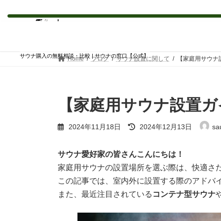
コ
ナ
ン
ビ
テ
ゲ
ン
ー
サウナ購入の無料相談・比較 | サウナの窓口【公式】
Home
ブログ
サウナ設置に関して
【家庭用サウナ
ツ
シ
へ
ョ
ス
ン
キ
に
【家庭用サウナ設置ガ
ッ
移
プ
動
最
2024年11月18日
2024年12月13日
sa
終
更
新
サウナ愛好家の皆さんこんにちは！
日
家庭用サウナの設置場所を選ぶ際は、快適さ
時
:
この記事では、室内外に設置する際のアドバ
また、最近注目されている
コンテナ型サウナ