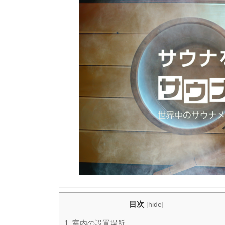
目次
[
hide
]
1. 室内の設置場所