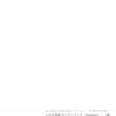
続きを読む
180年続く老舗茶園が手掛ける「お茶×サ
サウナ施設ブログ
ウナ」の極上体験
2026年5月26日
引用先：
https://www.kogakanko.jp/spot/taiken/sauna-
naya こんにちは。サウナの窓口の福島です。
今回は、茨城県古河市にある「SAUNA
NAYA（サウナナヤ）」へ行ってきまし […]
続きを読む
【導入事例】九十九里の高級貸別荘
3～4名用
「VILLA Seamu」に似合う、屋外バレ
ルサウナという選択肢
2026年3月17日
引用：booking.com(VILLA Seamu 九十九里 家
族と愛犬で楽しむサウナとプール 暖房BBQルー
ム付き高級ガーデンヴィラ（Kujukuri）：（最