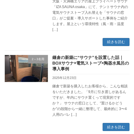
大阪・天満橋エリアの屋上プライベートサウナ
「IZA SAUNA osaka」にて、テントサウナ内の
電気サウナストーブ入れ替えを「サウナの窓
口」がご提案・導入サポートした事例をご紹介
します。屋上という環境特性（風・雨・温度
[…]
続きを読む
鎌倉の新築に“サウナ”を設置した話｜
2～3名用
BOXサウナ×電気ストーブ×陶器水風呂の
導入事例
2025年12月23日
鎌倉で新築を購入したお客様から、こんな相談
をいただきました。「9月に引き渡しがあるん
ですが、年内にサウナ置くって現実的です
か？」 サウナの窓口として、“置けるかどう
か”の段階から一緒に整理して、最終的に 3〜4
人用のバレ […]
続きを読む