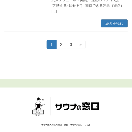
入スケジュール（実績） 運用のコツ（民泊
で“映える×回せる”） 期待できる効果（観点）
[…]
続きを読む
投
固
固
固
1
2
3
»
定
定
定
稿
ペ
ペ
ペ
ー
ー
ー
の
ジ
ジ
ジ
ペ
ー
ジ
送
り
サウナ購入の無料相談・比較｜サウナの窓口【公式】