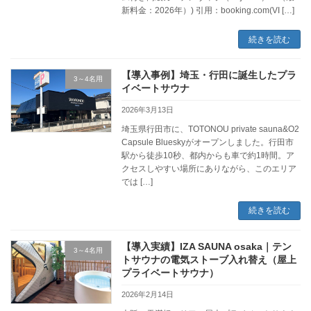
新料金：2026年）) 引用：booking.com(VI […]
続きを読む
【導入事例】埼玉・行田に誕生したプラ
3～4名用
イベートサウナ
2026年3月13日
埼玉県行田市に、TOTONOU private sauna&O2
Capsule Blueskyがオープンしました。行田市
駅から徒歩10秒、都内からも車で約1時間。ア
クセスしやすい場所にありながら、このエリア
では […]
続きを読む
【導入実績】IZA SAUNA osaka｜テン
3～4名用
トサウナの電気ストーブ入れ替え（屋上
プライベートサウナ）
2026年2月14日