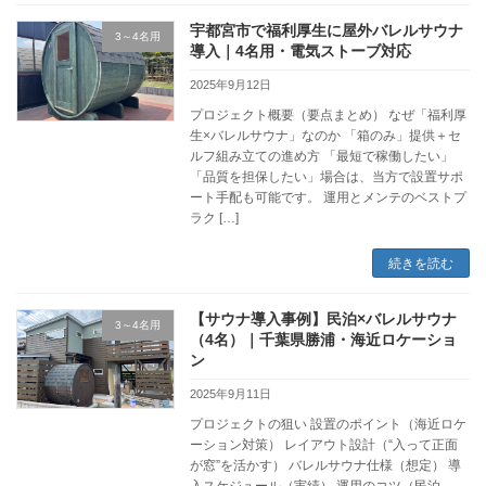
宇都宮市で福利厚生に屋外バレルサウナ
3～4名用
導入｜4名用・電気ストーブ対応
2025年9月12日
プロジェクト概要（要点まとめ） なぜ「福利厚
生×バレルサウナ」なのか 「箱のみ」提供＋セ
ルフ組み立ての進め方 「最短で稼働したい」
「品質を担保したい」場合は、当方で設置サポ
ート手配も可能です。 運用とメンテのベストプ
ラク […]
続きを読む
【サウナ導入事例】民泊×バレルサウナ
3～4名用
（4名）｜千葉県勝浦・海近ロケーショ
ン
2025年9月11日
プロジェクトの狙い 設置のポイント（海近ロケ
ーション対策） レイアウト設計（“入って正面
が窓”を活かす） バレルサウナ仕様（想定） 導