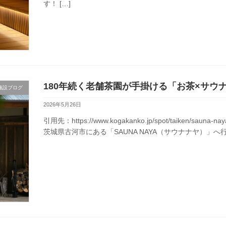
す！ […]
180年続く老舗茶園が手掛ける「お茶×サウ
施設ブログ
2026年5月26日
引用先：https://www.kogakanko.jp/spot/taike
茨城県古河市にある「SAUNA NAYA（サウナナヤ）」へ行