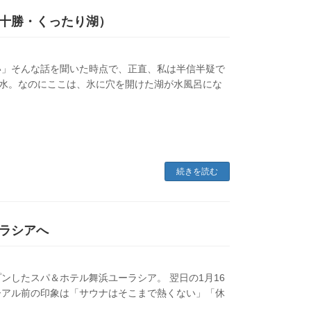
十勝・くったり湖）
い」そんな話を聞いた時点で、正直、私は半信半疑で
下水。なのにここは、氷に穴を開けた湖が水風呂にな
続きを読む
ラシアへ
プンしたスパ＆ホテル舞浜ユーラシア。 翌日の1月16
ーアル前の印象は「サウナはそこまで熱くない」「休