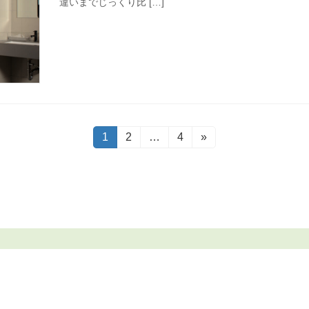
違いまでじっくり比 […]
固
1
固
2
…
固
4
»
定
定
定
ペ
ペ
ペ
ー
ー
ー
ジ
ジ
ジ