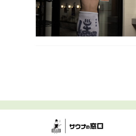
投
稿
の
ペ
ー
ジ
送