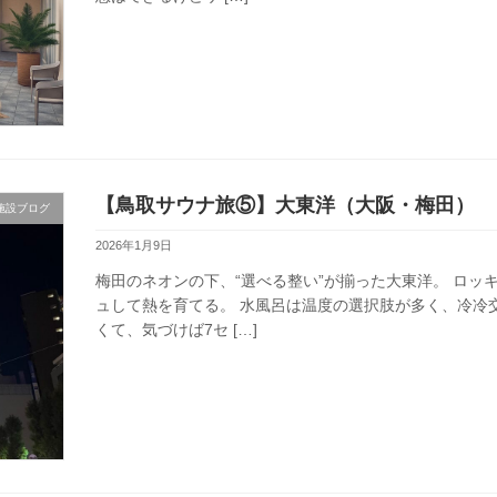
【鳥取サウナ旅⑤】大東洋（大阪・梅田）
施設ブログ
2026年1月9日
梅田のネオンの下、“選べる整い”が揃った大東洋。 ロ
ュして熱を育てる。 水風呂は温度の選択肢が多く、冷冷
くて、気づけば7セ […]