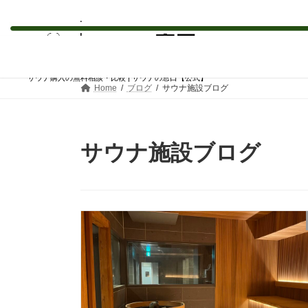
コ
ナ
ン
ビ
テ
ゲ
サウナ購入の無料相談・比較 | サウナの窓口【公式】
ン
ー
Home
ブログ
サウナ施設ブログ
ツ
シ
へ
ョ
ス
ン
キ
に
サウナ施設ブログ
ッ
移
プ
動