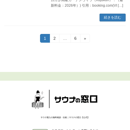
新料金：2026年）) 引用：booking.com(VI […]
続きを読む
投
固
固
固
1
2
…
6
»
定
定
定
稿
ペ
ペ
ペ
ー
ー
ー
の
ジ
ジ
ジ
ペ
ー
ジ
送
り
サウナ購入の無料相談・比較｜サウナの窓口【公式】