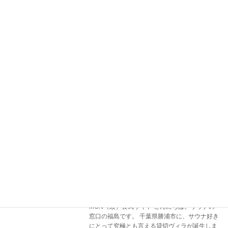
続きを読む
180年続く老舗茶園が手掛ける「お茶×サ
サウナ施設ブログ
ウナ」の極上体験
2026年5月26日
引用先：
https://www.kogakanko.jp/spot/taiken/sauna-
naya こんにちは。サウナの窓口の福島です。
今回は、茨城県古河市にある「SAUNA
NAYA（サウナナヤ）」へ行ってきまし […]
続きを読む
【導入事例】勝浦の海を水風呂に！極上
3～4名用
の民泊サウナが誕生
2026年5月21日
海と月 デッキとサウナ 貸切ヴィラ BeachFront
MON（紋）公式サイト こんにちは。サウナの
窓口の福島です。 千葉県勝浦市に、サウナ好き
にとって究極とも言える貸切ヴィラが誕生しま