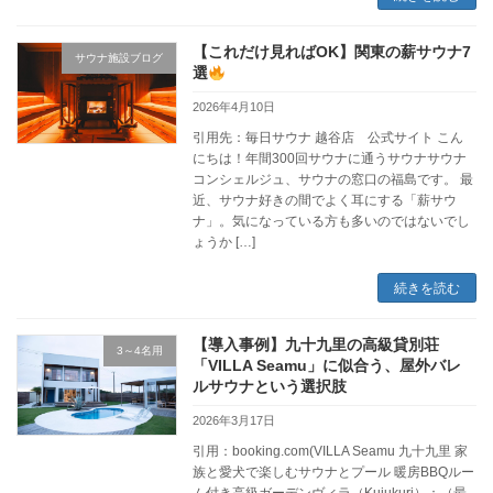
【これだけ見ればOK】関東の薪サウナ7
サウナ施設ブログ
選
2026年4月10日
引用先：毎日サウナ 越谷店 公式サイト こん
にちは！年間300回サウナに通うサウナサウナ
コンシェルジュ、サウナの窓口の福島です。 最
近、サウナ好きの間でよく耳にする「薪サウ
ナ」。気になっている方も多いのではないでし
ょうか […]
続きを読む
【導入事例】九十九里の高級貸別荘
3～4名用
「VILLA Seamu」に似合う、屋外バレ
ルサウナという選択肢
2026年3月17日
引用：booking.com(VILLA Seamu 九十九里 家
族と愛犬で楽しむサウナとプール 暖房BBQルー
ム付き高級ガーデンヴィラ（Kujukuri）：（最