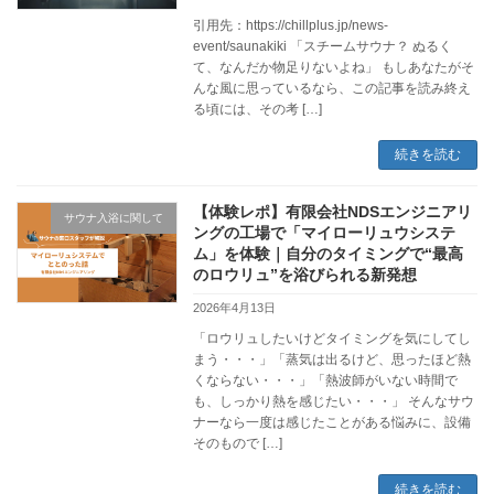
引用先：https://chillplus.jp/news-
event/saunakiki 「スチームサウナ？ ぬるく
て、なんだか物足りないよね」 もしあなたがそ
んな風に思っているなら、この記事を読み終え
る頃には、その考 […]
続きを読む
【体験レポ】有限会社NDSエンジニアリ
サウナ入浴に関して
ングの工場で「マイローリュウシステ
ム」を体験｜自分のタイミングで“最高
のロウリュ”を浴びられる新発想
2026年4月13日
「ロウリュしたいけどタイミングを気にしてし
まう・・・」「蒸気は出るけど、思ったほど熱
くならない・・・」「熱波師がいない時間で
も、しっかり熱を感じたい・・・」 そんなサウ
ナーなら一度は感じたことがある悩みに、設備
そのもので […]
続きを読む