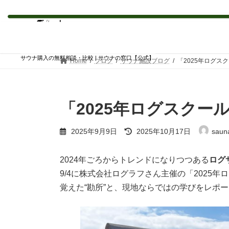
コ
ナ
ン
ビ
テ
ゲ
ン
ー
サウナ購入の無料相談・比較 | サウナの窓口【公式】
Home
ブログ
サウナ施設ブログ
「2025年ログス
ツ
シ
へ
ョ
ス
ン
キ
に
「2025年ログスクー
ッ
移
プ
動
最
2025年9月9日
2025年10月17日
saun
終
更
新
2024年ごろからトレンドになりつつある
ログ
日
9/4に株式会社ログラフさん主催の「202
時
:
覚えた“勘所”と、現地ならではの学びをレポ