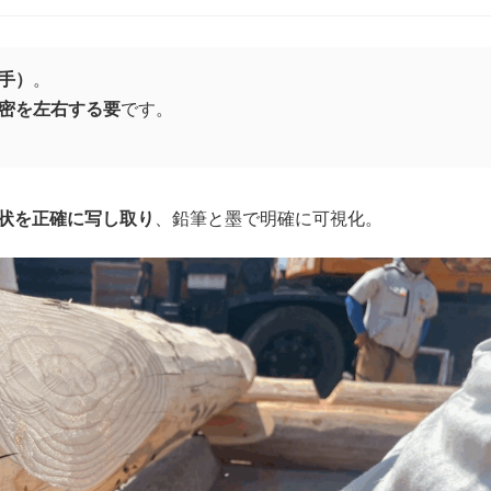
手）
。
密を左右する要
です。
状を正確に写し取り
、鉛筆と墨で明確に可視化。