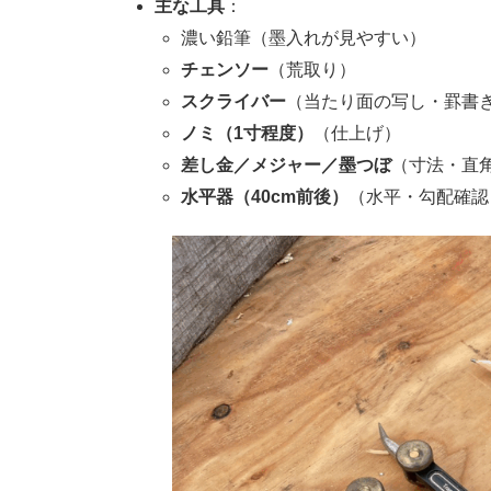
主な工具
：
濃い鉛筆（墨入れが見やすい）
チェンソー
（荒取り）
スクライバー
（当たり面の写し・罫書
ノミ（1寸程度）
（仕上げ）
差し金／メジャー／墨つぼ
（寸法・直
水平器（40cm前後）
（水平・勾配確認