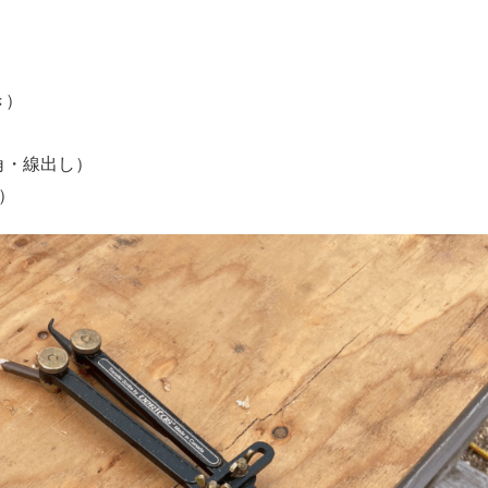
き）
角・線出し）
）