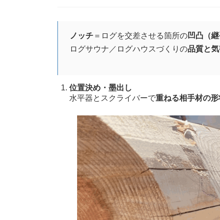
ノッチ
＝ログを交差させる箇所の
凹凸（継
ログサウナ／ログハウスづくりの
品質と気
位置決め・墨出し
水平器とスクライバーで
重ねる相手材の形