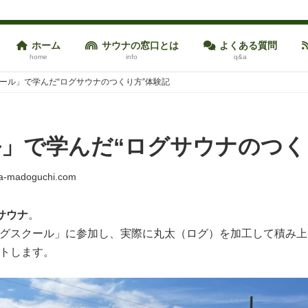
ホーム
サウナの窓口とは
よくある質問
home
info
q&a
クール」で学んだ“ログサウナのつくり方”体験記
ル」で学んだ“ログサウナのつく
a-madoguchi.com
サウナ
。
5年ログスクール」に参加し、実際に丸太（ログ）を加工して積み
ートします。