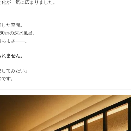
文化が一気に広まりました。
和した空間。
60㎝の深水風呂、
持ちよさ——。
られません。
験してみたい」
のです。