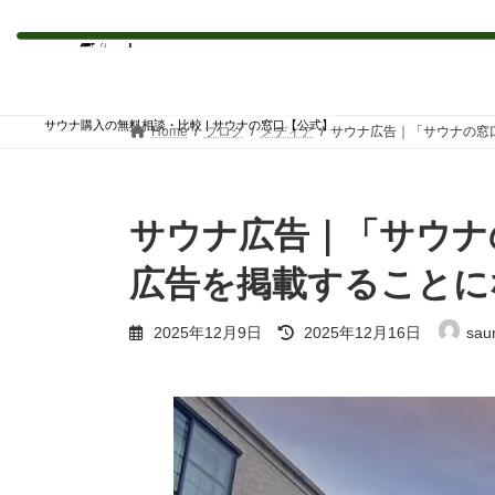
コ
ナ
ン
ビ
テ
ゲ
ン
ー
サウナ購入の無料相談・比較 | サウナの窓口【公式】
Home
ブログ
メディア
サウナ広告｜「サウナの窓
ツ
シ
へ
ョ
ス
ン
キ
に
サウナ広告｜「サウナ
ッ
移
プ
動
広告を掲載することに
最
2025年12月9日
2025年12月16日
sau
終
更
新
日
時
: