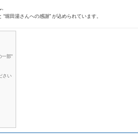
ん
。
と “堀田湯さんへの感謝” が込められています。
の一部”
ださい