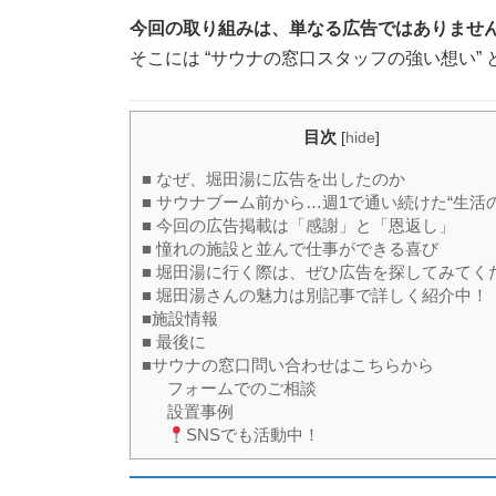
今回の取り組みは、単なる広告ではありませ
そこには “サウナの窓口スタッフの強い想い” 
目次
[
hide
]
■ なぜ、堀田湯に広告を出したのか
■ サウナブーム前から…週1で通い続けた“生活
■ 今回の広告掲載は「感謝」と「恩返し」
■ 憧れの施設と並んで仕事ができる喜び
■ 堀田湯に行く際は、ぜひ広告を探してみてく
■ 堀田湯さんの魅力は別記事で詳しく紹介中！
■施設情報
■ 最後に
■サウナの窓口問い合わせはこちらから
フォームでのご相談
設置事例
SNSでも活動中！