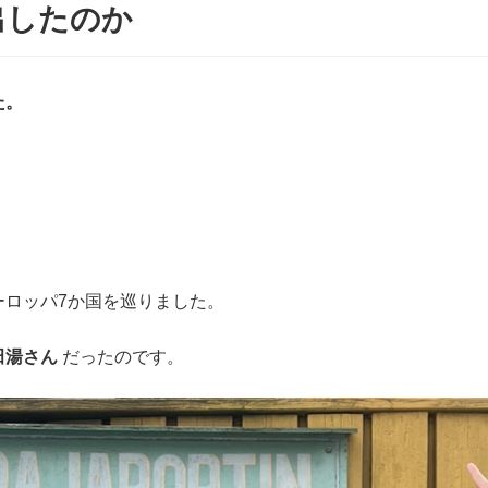
出したのか
た。
ーロッパ7か国を巡りました。
田湯さん
だったのです。