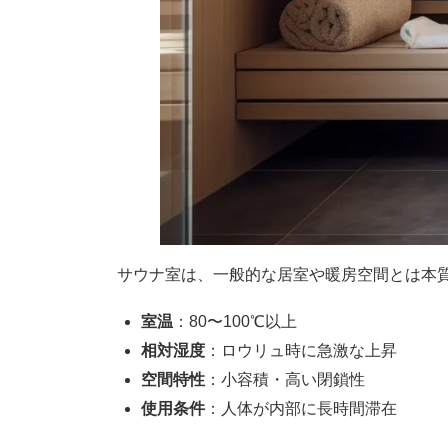
サウナ室は、一般的な居室や暖房空間とは本
室温
：80〜100℃以上
相対湿度
：ロウリュ時に急激な上昇
空間特性
：小容積・高い閉鎖性
使用条件
：人体が内部に長時間滞在