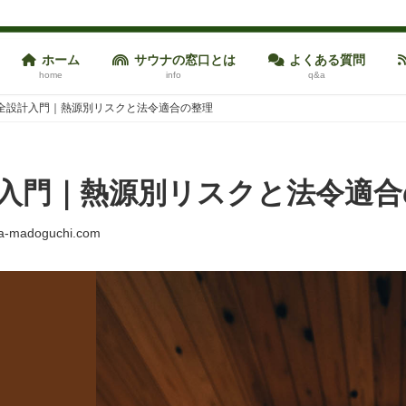
ホーム
サウナの窓口とは
よくある質問
home
info
q&a
全設計入門｜熱源別リスクと法令適合の整理
入門｜熱源別リスクと法令適合
a-madoguchi.com