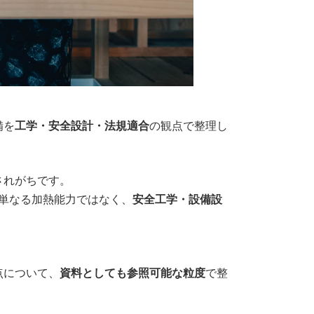
備を
工学・安全設計・法規適合
の観点で整理し
されがちです。
単なる加熱能力ではなく、
安全工学・設備設
点について、
資料としても参照可能な粒度
で整