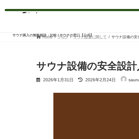
コ
ナ
ン
ビ
テ
ゲ
ン
ー
サウナ購入の無料相談・比較 | サウナの窓口【公式】
Home
ブログ
サウナ設置に関して
サウナ設備の安
ツ
シ
へ
ョ
ス
ン
キ
に
サウナ設備の安全設計
ッ
移
プ
動
最
2026年1月31日
2026年2月24日
saun
終
更
新
日
時
: